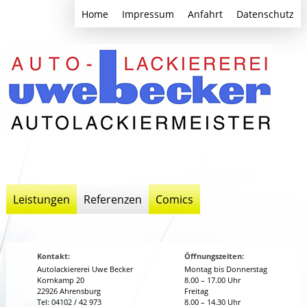
Home
Impressum
Anfahrt
Datenschutz
Leistungen
Referenzen
Comics
Kontakt:
Öffnungszeiten:
Autolackiererei Uwe Becker
Montag bis Donnerstag
Kornkamp 20
8.00 – 17.00 Uhr
22926 Ahrensburg
Freitag
Tel: 04102 / 42 973
8.00 – 14.30 Uhr